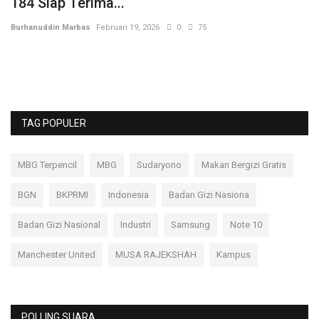
184 Siap Terima...
P
Burhanuddin Marbas
Februari 19, 2026
0
75
Bu
TAG POPULER
MBG Terpencil
MBG
Sudaryono
Makan Bergizi Gratis
BGN
BKPRMI
Indonesia
Badan Gizi Nasiona
Badan Gizi Nasional
Industri
Samsung
Note 10
Manchester United
MUSA RAJEKSHAH
Kampus
POLLING SUARA