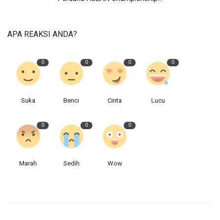
APA REAKSI ANDA?
0
0
0
0
Suka
Benci
Cinta
Lucu
0
0
0
Marah
Sedih
Wow