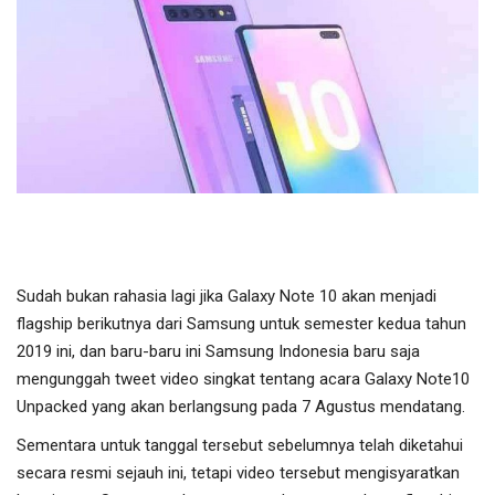
Olahraga
Lifestyle
Olahraga
Pendidikan
Hiburan
Sudah bukan rahasia lagi jika Galaxy Note 10 akan menjadi
Opini
flagship berikutnya dari Samsung untuk semester kedua tahun
2019 ini, dan baru-baru ini Samsung Indonesia baru saja
Foto & Video
mengunggah tweet video singkat tentang acara Galaxy Note10
Unpacked yang akan berlangsung pada 7 Agustus mendatang.
Berita Daerah
Sementara untuk tanggal tersebut sebelumnya telah diketahui
secara resmi sejauh ini, tetapi video tersebut mengisyaratkan