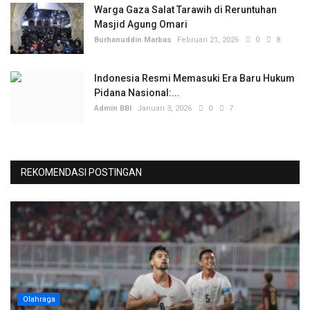
Warga Gaza Salat Tarawih di Reruntuhan
Masjid Agung Omari
Burhanuddin Marbas
Februari 21, 2026
0
8
Indonesia Resmi Memasuki Era Baru Hukum
Pidana Nasional:...
Admin BBI
Januari 3, 2026
0
7
REKOMENDASI POSTINGAN
Olahraga