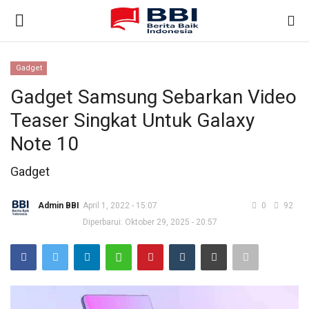
Gadget
Gabung
Daftar
Gadget Samsung Sebarkan Video
Teaser Singkat Untuk Galaxy
Beranda
Note 10
Nasional
Gadget
Kontak
Admin BBI
April 1, 2022 - 15:07
0
92
Diperbarui: Oktober 29, 2025 - 20:57
Internasional
Ekonomi & Bisnis
Teknologi