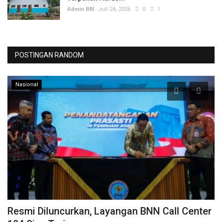
Admin BBI
Juli 24, 2026
0
1
POSTINGAN RANDOM
Nasional
Resmi Diluncurkan, Layangan BNN Call Center
K