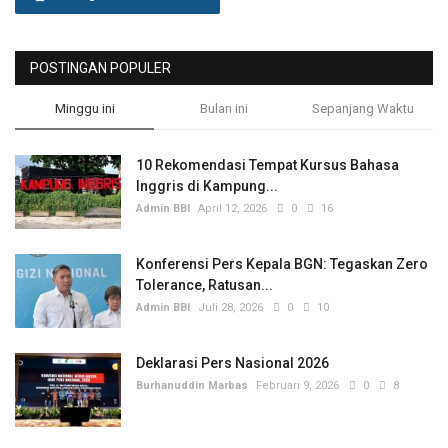
POSTINGAN POPULER
Minggu ini
Bulan ini
Sepanjang Waktu
10 Rekomendasi Tempat Kursus Bahasa
Inggris di Kampung...
Admin BBI
April 12, 2026
0
16
Konferensi Pers Kepala BGN: Tegaskan Zero
Tolerance, Ratusan...
Admin BBI
Juli 28, 2026
0
10
Deklarasi Pers Nasional 2026
Burhanuddin Marbas
Februari 9, 2026
0
8