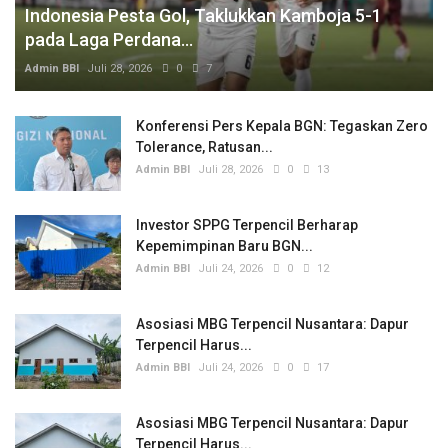
Indonesia Pesta Gol, Taklukkan Kamboja 5-1
pada Laga Perdana...
Admin BBI
Juli 28, 2026
0
7
Konferensi Pers Kepala BGN: Tegaskan Zero
Tolerance, Ratusan...
Admin BBI
Juli 28, 2026
0
13
Investor SPPG Terpencil Berharap
Kepemimpinan Baru BGN...
Admin BBI
Juli 24, 2026
0
12
Asosiasi MBG Terpencil Nusantara: Dapur
Terpencil Harus...
Admin BBI
Juli 24, 2026
0
17
Asosiasi MBG Terpencil Nusantara: Dapur
Terpencil Harus...