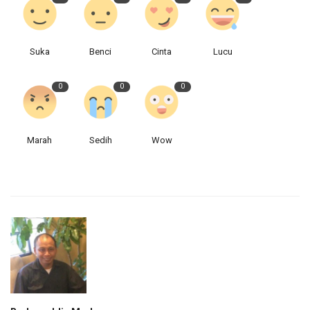
Suka
Benci
Cinta
Lucu
0
0
0
Marah
Sedih
Wow