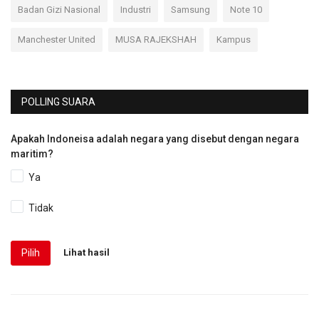
Badan Gizi Nasional
Industri
Samsung
Note 10
Manchester United
MUSA RAJEKSHAH
Kampus
POLLING SUARA
Apakah Indoneisa adalah negara yang disebut dengan negara
maritim?
Ya
Tidak
Pilih
Lihat hasil