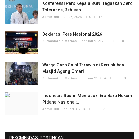
Konferensi Pers Kepala BGN: Tegaskan Zero
Tolerance, Ratusan...
Admin BBI
Juli 28, 2026
0
12
Deklarasi Pers Nasional 2026
Burhanuddin Marbas
Februari 9, 2026
0
8
Warga Gaza Salat Tarawih di Reruntuhan
Masjid Agung Omari
Burhanuddin Marbas
Februari 21, 2026
0
8
Indonesia Resmi Memasuki Era Baru Hukum
Pidana Nasional:...
Admin BBI
Januari 3, 2026
0
7
REKOMENDASI POSTINGAN