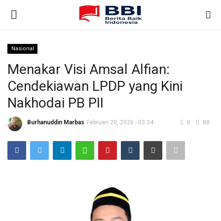
Nasional
Gabung
Daftar
Menakar Visi Amsal Alfian:
Cendekiawan LPDP yang Kini
Beranda
Nakhodai PB PII
Nasional
Burhanuddin Marbas
Februari 20, 2026 - 03:34
0
88
Kontak
Internasional
Ekonomi & Bisnis
Teknologi