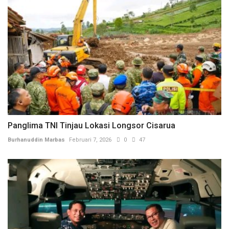
Panglima TNI Tinjau Lokasi Longsor Cisarua
Burhanuddin Marbas
Februari 7, 2026
0
47