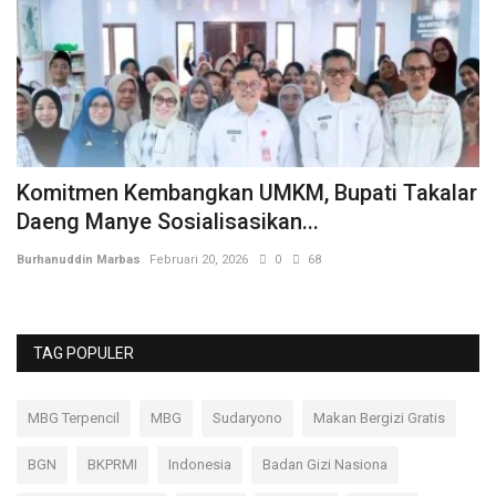
Komitmen Kembangkan UMKM, Bupati Takalar
P
Daeng Manye Sosialisasikan...
T
Burhanuddin Marbas
Februari 20, 2026
0
68
Bu
TAG POPULER
MBG Terpencil
MBG
Sudaryono
Makan Bergizi Gratis
BGN
BKPRMI
Indonesia
Badan Gizi Nasiona