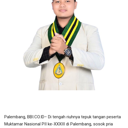
Olahraga
Lifestyle
Olahraga
Pendidikan
Hiburan
Opini
Foto & Video
Berita Daerah
Palembang, BBI.CO.ID– Di tengah riuhnya tepuk tangan peserta
Muktamar Nasional PII ke-XXXIII di Palembang, sosok pria