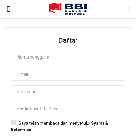
Gabung
Daftar
Daftar
Beranda
Nasional
Kontak
Internasional
Ekonomi & Bisnis
Saya telah membaca dan menyetujui
Syarat &
Ketentuan
Teknologi