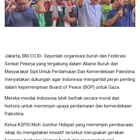
Olahraga
Lifestyle
Olahraga
Jakarta, BBI.CO.ID- Sejumlah organisasi buruh dan Federasi
Pendidikan
Serikat Pekerja yang tergabung dalam Aliansi Buruh dan
Masyarakat Sipil Untuk Perdamaian Dan Kemerdekaan Palestina
Hiburan
menyatakan dukungan agar Indonesia mengambil peran penting
dalam kepemimpinan Board of Peace (BOP) untuk Gaza.
Opini
Mereka menilai Indonesia lebih berhak secara moral dan
historis untuk memimpin upaya perdamaian dan kemerdekaan
Foto & Video
Palestina.
Berita Daerah
Ketua KSPSI Moh Jumhur Hidayat yang memimpin pembacaan
sikap itu mengatakan inisiatif tersebut merupakan gerakan