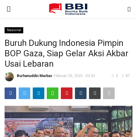
Nasional
Gabung
Daftar
Buruh Dukung Indonesia Pimpin
BOP Gaza, Siap Gelar Aksi Akbar
Beranda
Usai Lebaran
Nasional
Burhanuddin Marbas
Februari 20, 2026 - 03:55
0
87
Kontak
Internasional
Ekonomi & Bisnis
Teknologi