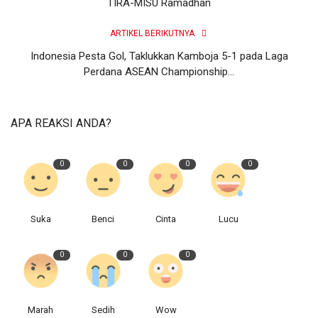
TIRA-MISU Ramadhan
ARTIKEL BERIKUTNYA
Indonesia Pesta Gol, Taklukkan Kamboja 5-1 pada Laga
Perdana ASEAN Championship...
APA REAKSI ANDA?
0
0
0
0
Suka
Benci
Cinta
Lucu
0
0
0
Marah
Sedih
Wow