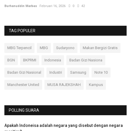
Burhanuddin Marbas
Februari 16, 2026
0
42
Bu
TAG POPULER
MBG Terpencil
MBG
Sudaryono
Makan Bergizi Gratis
BGN
BKPRMI
Indonesia
Badan Gizi Nasiona
Badan Gizi Nasional
Industri
Samsung
Note 10
Manchester United
MUSA RAJEKSHAH
Kampus
POLLING SUARA
Apakah Indoneisa adalah negara yang disebut dengan negara