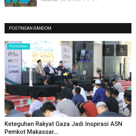
Admin BBI
Juli 24, 2026
0
1
POSTINGAN RANDOM
Pendidikan
Keteguhan Rakyat Gaza Jadi Inspirasi ASN
D
Pemkot Makassar...
D