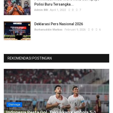
Polisi Buru Tersangka...
Admin BBI
April 1, 2022
0
7
Deklarasi Pers Nasional 2026
Burhanuddin Marbas
Februari 9, 2026
0
6
REKOMENDASI POSTINGAN
Olahraga
Indonesia Pesta Gol, Taklukkan Kamboja 5-1