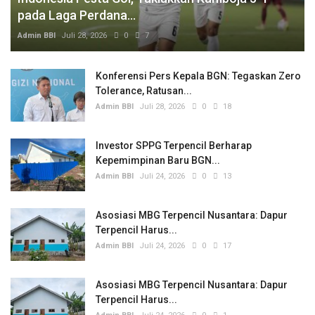
pada Laga Perdana...
Admin BBI
Juli 28, 2026
0
7
Konferensi Pers Kepala BGN: Tegaskan Zero
Tolerance, Ratusan...
Admin BBI
Juli 28, 2026
0
18
Investor SPPG Terpencil Berharap
Kepemimpinan Baru BGN...
Admin BBI
Juli 24, 2026
0
13
Asosiasi MBG Terpencil Nusantara: Dapur
Terpencil Harus...
Admin BBI
Juli 24, 2026
0
17
Asosiasi MBG Terpencil Nusantara: Dapur
Terpencil Harus...