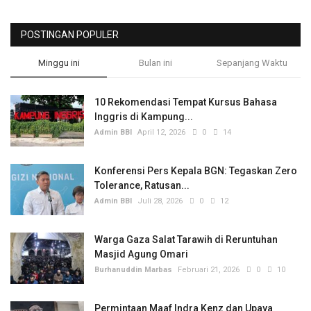
POSTINGAN POPULER
Minggu ini
Bulan ini
Sepanjang Waktu
10 Rekomendasi Tempat Kursus Bahasa
Inggris di Kampung...
Admin BBI
April 12, 2026
0
14
Konferensi Pers Kepala BGN: Tegaskan Zero
Tolerance, Ratusan...
Admin BBI
Juli 28, 2026
0
12
Warga Gaza Salat Tarawih di Reruntuhan
Masjid Agung Omari
Burhanuddin Marbas
Februari 21, 2026
0
10
Permintaan Maaf Indra Kenz dan Upaya