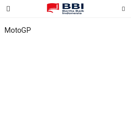
MotoGP
Gabung
Daftar
Beranda
Nasional
Kontak
Internasional
Ekonomi & Bisnis
Teknologi