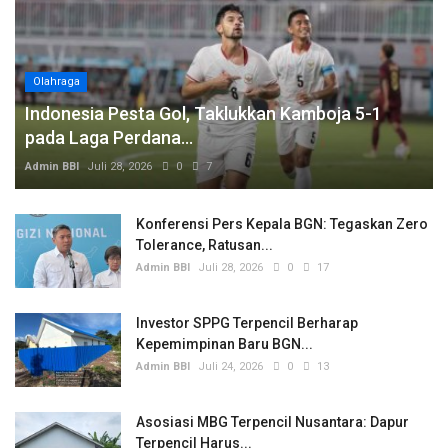
Olahraga
Indonesia Pesta Gol, Taklukkan Kamboja 5-1
pada Laga Perdana...
Admin BBI
Juli 28, 2026
0
7
Konferensi Pers Kepala BGN: Tegaskan Zero
Tolerance, Ratusan...
Admin BBI
Juli 28, 2026
0
17
Investor SPPG Terpencil Berharap
Kepemimpinan Baru BGN...
Admin BBI
Juli 24, 2026
0
13
Asosiasi MBG Terpencil Nusantara: Dapur
Terpencil Harus...