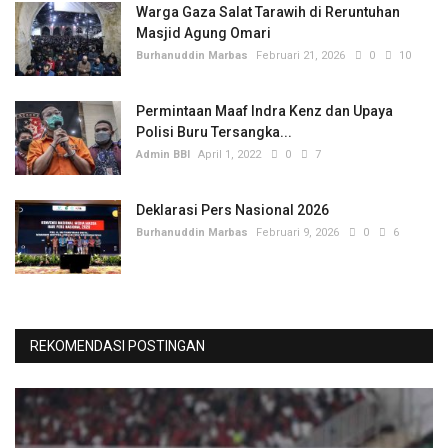
Warga Gaza Salat Tarawih di Reruntuhan
Masjid Agung Omari
Burhanuddin Marbas
Februari 21, 2026
0
10
Permintaan Maaf Indra Kenz dan Upaya
Polisi Buru Tersangka...
Admin BBI
April 1, 2022
0
7
Deklarasi Pers Nasional 2026
Burhanuddin Marbas
Februari 9, 2026
0
6
REKOMENDASI POSTINGAN