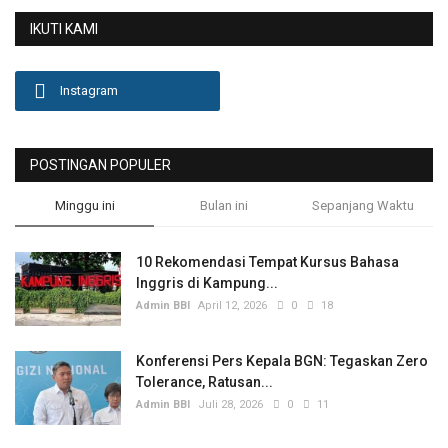
IKUTI KAMI
Olahraga
Lifestyle
Instagram
Olahraga
POSTINGAN POPULER
Pendidikan
Minggu ini
Bulan ini
Sepanjang Waktu
Hiburan
10 Rekomendasi Tempat Kursus Bahasa
Inggris di Kampung...
Opini
Admin BBI
April 12, 2026
0
18
Foto & Video
Konferensi Pers Kepala BGN: Tegaskan Zero
Tolerance, Ratusan...
Berita Daerah
Admin BBI
Juli 28, 2026
0
11