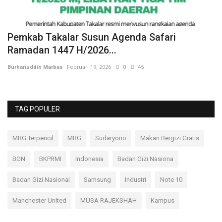
Pemkab Takalar Susun Agenda Safari
P
Ramadan 1447 H/2026...
B
Burhanuddin Marbas
Februari 19, 2026
0
45
Bu
TAG POPULER
MBG Terpencil
MBG
Sudaryono
Makan Bergizi Gratis
BGN
BKPRMI
Indonesia
Badan Gizi Nasiona
Badan Gizi Nasional
Samsung
Industri
Note 10
Manchester United
MUSA RAJEKSHAH
Kampus