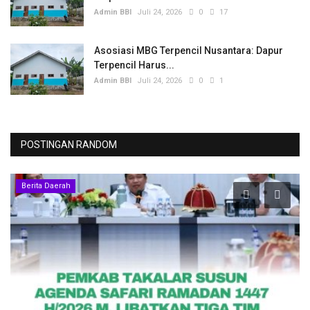
Admin BBI
Juli 24, 2026
0
17
Asosiasi MBG Terpencil Nusantara: Dapur
Terpencil Harus...
Admin BBI
Juli 24, 2026
0
1
POSTINGAN RANDOM
Berita Daerah