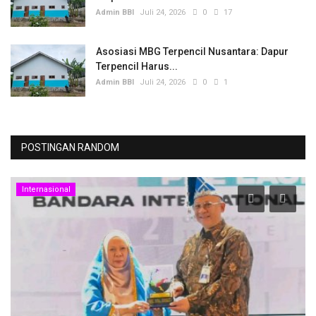
Admin BBI
Juli 24, 2026
0
17
Asosiasi MBG Terpencil Nusantara: Dapur
Terpencil Harus...
Admin BBI
Juli 24, 2026
0
1
POSTINGAN RANDOM
Internasional