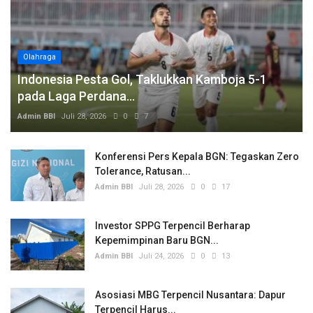
Olahraga
Indonesia Pesta Gol, Taklukkan Kamboja 5-1
pada Laga Perdana...
Admin BBI
Juli 28, 2026
0
7
Konferensi Pers Kepala BGN: Tegaskan Zero
Tolerance, Ratusan...
Admin BBI
Juli 28, 2026
0
17
Investor SPPG Terpencil Berharap
Kepemimpinan Baru BGN...
Admin BBI
Juli 24, 2026
0
13
Asosiasi MBG Terpencil Nusantara: Dapur
Terpencil Harus...