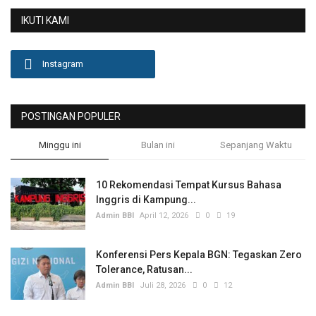
IKUTI KAMI
Olahraga
Lifestyle
Instagram
Olahraga
POSTINGAN POPULER
Pendidikan
Minggu ini
Bulan ini
Sepanjang Waktu
Hiburan
10 Rekomendasi Tempat Kursus Bahasa
Inggris di Kampung...
Opini
Admin BBI
April 12, 2026
0
19
Foto & Video
Konferensi Pers Kepala BGN: Tegaskan Zero
Tolerance, Ratusan...
Berita Daerah
Admin BBI
Juli 28, 2026
0
12