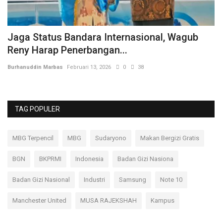
Jaga Status Bandara Internasional, Wagub
D
Reny Harap Penerbangan...
Bu
Burhanuddin Marbas
Februari 13, 2026
0
38
TAG POPULER
MBG Terpencil
MBG
Sudaryono
Makan Bergizi Gratis
BGN
BKPRMI
Indonesia
Badan Gizi Nasiona
Badan Gizi Nasional
Industri
Samsung
Note 10
Manchester United
MUSA RAJEKSHAH
Kampus