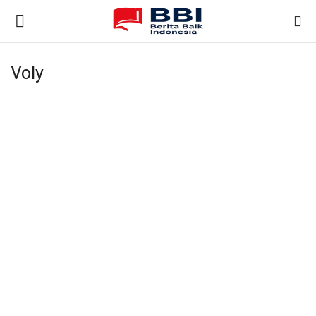
Voly
Gabung
Daftar
Beranda
Nasional
Kontak
Internasional
Ekonomi & Bisnis
Teknologi