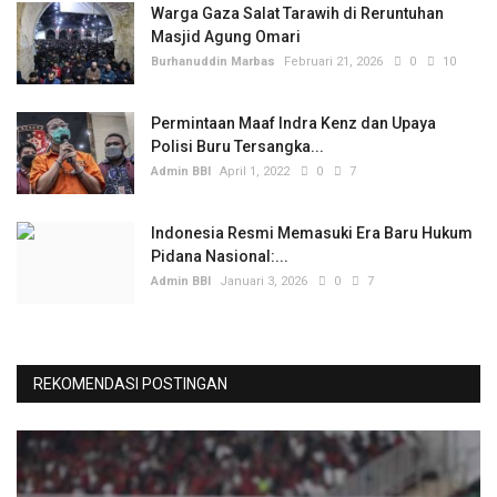
Warga Gaza Salat Tarawih di Reruntuhan
Masjid Agung Omari
Burhanuddin Marbas
Februari 21, 2026
0
10
Permintaan Maaf Indra Kenz dan Upaya
Polisi Buru Tersangka...
Admin BBI
April 1, 2022
0
7
Indonesia Resmi Memasuki Era Baru Hukum
Pidana Nasional:...
Admin BBI
Januari 3, 2026
0
7
REKOMENDASI POSTINGAN