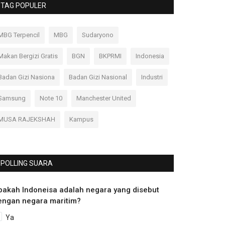
TAG POPULER
MBG Terpencil
MBG
Sudaryono
Makan Bergizi Gratis
BGN
BKPRMI
Indonesia
Badan Gizi Nasiona
Badan Gizi Nasional
Industri
Samsung
Note 10
Manchester United
MUSA RAJEKSHAH
Kampus
POLLING SUARA
pakah Indoneisa adalah negara yang disebut
engan negara maritim?
Ya