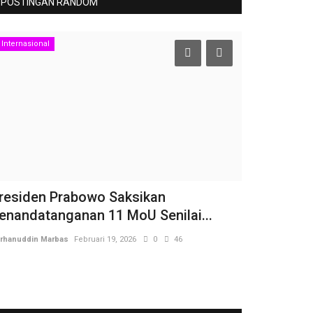
POSTINGAN RANDOM
Internasional
Pendidikan
residen Prabowo Saksikan
Keteguhan 
enandatanganan 11 MoU Senilai...
ASN Pemkot
rhanuddin Marbas
Februari 19, 2026
0
46
Burhanuddin Marb