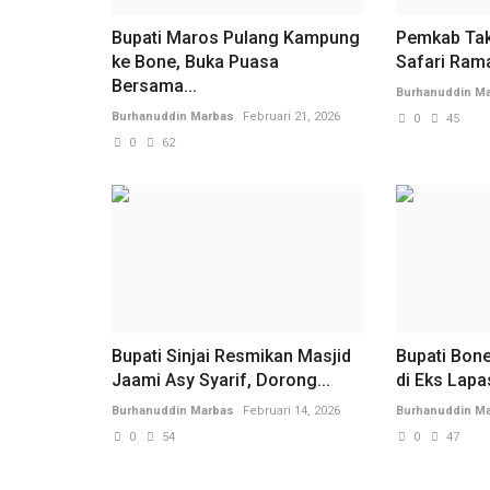
Bupati Maros Pulang Kampung
Pemkab Tak
ke Bone, Buka Puasa
Safari Ram
Bersama...
Burhanuddin M
Burhanuddin Marbas
Februari 21, 2026
0
45
0
62
Bupati Sinjai Resmikan Masjid
Bupati Bone
Jaami Asy Syarif, Dorong...
di Eks Lapas
Burhanuddin Marbas
Februari 14, 2026
Burhanuddin M
0
54
0
47