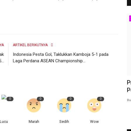
Sekolah
YA
ARTIKEL BERIKUTNYA
ak
Indonesia Pesta Gol, Taklukkan Kamboja 5-1 pada
..
Laga Perdana ASEAN Championship...
eo
Investor SPPG Terpencil Berharap
P
Kepemimpinan Baru BGN...
P
0
0
0
0
Admin BBI
Juli 24, 2026
0
12
Bu
Lucu
Marah
Sedih
Wow