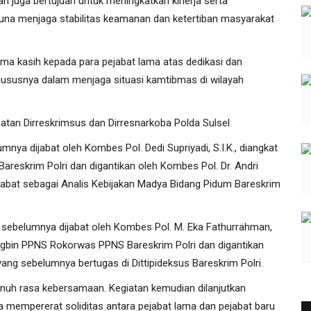
tan juga bertujuan untuk meningkatkan kinerja serta
na menjaga stabilitas keamanan dan ketertiban masyarakat
ima kasih kepada para pejabat lama atas dedikasi dan
hususnya dalam menjaga situasi kamtibmas di wilayah
atan Dirreskrimsus dan Dirresnarkoba Polda Sulsel.
mnya dijabat oleh Kombes Pol. Dedi Supriyadi, S.I.K., diangkat
Bareskrim Polri dan digantikan oleh Kombes Pol. Dr. Andri
njabat sebagai Analis Kebijakan Madya Bidang Pidum Bareskrim
g sebelumnya dijabat oleh Kombes Pol. M. Eka Fathurrahman,
abagbin PPNS Rokorwas PPNS Bareskrim Polri dan digantikan
 yang sebelumnya bertugas di Dittipideksus Bareskrim Polri.
enuh rasa kebersamaan. Kegiatan kemudian dilanjutkan
 mempererat soliditas antara pejabat lama dan pejabat baru