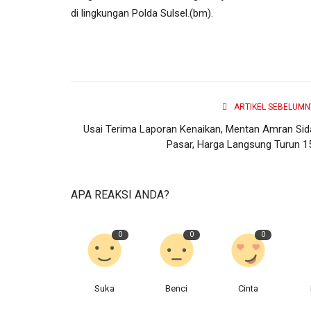
di lingkungan Polda Sulsel.(bm).
Gadget
ARTIKEL SEBELUMN
Usai Terima Laporan Kenaikan, Mentan Amran Sid
Pasar, Harga Langsung Turun 15.
Gadget Samsung Sebarkan Vid
APA REAKSI ANDA?
Teaser Singkat Untuk Galaxy...
0
0
0
Admin BBI
April 1, 2022
0
92
Gadget
Suka
Benci
Cinta