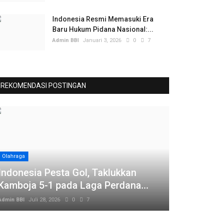
Indonesia Resmi Memasuki Era
Baru Hukum Pidana Nasional:...
Admin BBI
Januari 3, 2026
0
7
REKOMENDASI POSTINGAN
Olahraga
Indonesia Pesta Gol, Taklukkan
Kamboja 5-1 pada Laga Perdana...
Admin BBI
Juli 28, 2026
0
7