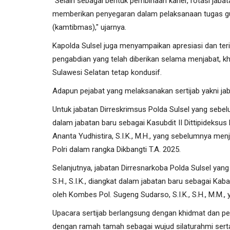
"Selain sebagai bentuk pembinaan karier, rotasi jaba
memberikan penyegaran dalam pelaksanaan tugas gu
(kamtibmas)," ujarnya.
Kapolda Sulsel juga menyampaikan apresiasi dan ter
pengabdian yang telah diberikan selama menjabat, k
Sulawesi Selatan tetap kondusif.
Adapun pejabat yang melaksanakan sertijab yakni jab
Untuk jabatan Dirreskrimsus Polda Sulsel yang sebelu
dalam jabatan baru sebagai Kasubdit II Dittipideksus 
Ananta Yudhistira, S.I.K., M.H., yang sebelumnya me
Polri dalam rangka Dikbangti T.A. 2025.
Selanjutnya, jabatan Dirresnarkoba Polda Sulsel yan
S.H., S.I.K., diangkat dalam jabatan baru sebagai K
oleh Kombes Pol. Sugeng Sudarso, S.I.K., S.H., M.M.,
Upacara sertijab berlangsung dengan khidmat dan p
dengan ramah tamah sebagai wujud silaturahmi serta