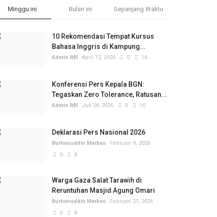
Minggu ini
Bulan ini
Sepanjang Waktu
10 Rekomendasi Tempat Kursus
Bahasa Inggris di Kampung...
Admin BBI
April 12, 2026
0
16
Konferensi Pers Kepala BGN:
Tegaskan Zero Tolerance, Ratusan...
Admin BBI
Juli 28, 2026
0
10
Deklarasi Pers Nasional 2026
Burhanuddin Marbas
Februari 9, 2026
0
8
Warga Gaza Salat Tarawih di
Reruntuhan Masjid Agung Omari
Burhanuddin Marbas
Februari 21, 2026
0
8