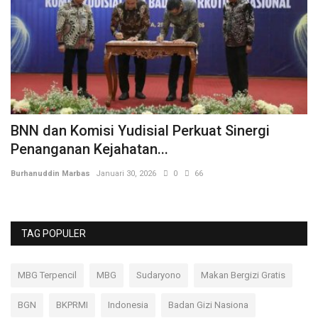
BNN dan Komisi Yudisial Perkuat Sinergi
P
Penanganan Kejahatan...
M
Burhanuddin Marbas
Januari 30, 2026
0
66
Bu
TAG POPULER
MBG Terpencil
MBG
Sudaryono
Makan Bergizi Gratis
BGN
BKPRMI
Indonesia
Badan Gizi Nasiona