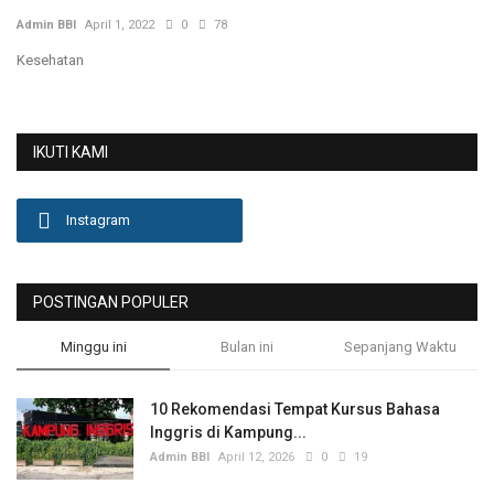
Admin BBI
April 1, 2022
0
78
Olahraga
Kesehatan
Lifestyle
Olahraga
IKUTI KAMI
Pendidikan
Instagram
Hiburan
POSTINGAN POPULER
Opini
Minggu ini
Bulan ini
Sepanjang Waktu
Foto & Video
10 Rekomendasi Tempat Kursus Bahasa
Berita Daerah
Inggris di Kampung...
Admin BBI
April 12, 2026
0
19