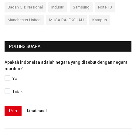
Badan Gizi Nasional
Industri
Samsung
Note 10
Manchester United
MUSA RAJEKSHAH
Kampus
POLLING SUARA
Apakah Indoneisa adalah negara yang disebut dengan negara
maritim?
Ya
Tidak
Pilih
Lihat hasil