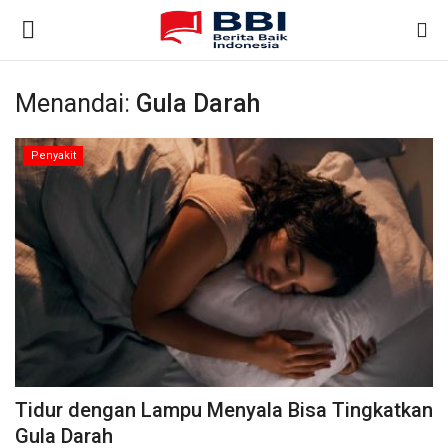
Menandai:
Gula Darah
Gabung
Daftar
Penyakit
Beranda
Nasional
Kontak
Internasional
Ekonomi & Bisnis
Tidur dengan Lampu Menyala Bisa Tingkatkan
Teknologi
Gula Darah