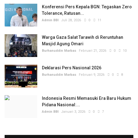
Konferensi Pers Kepala BGN: Tegaskan Zero
Tolerance, Ratusan...
Admin BBI
Juli 28, 2026
0
11
Warga Gaza Salat Tarawih di Reruntuhan
Masjid Agung Omari
Burhanuddin Marbas
Februari 21, 2026
0
10
Deklarasi Pers Nasional 2026
Burhanuddin Marbas
Februari 9, 2026
0
8
Indonesia Resmi Memasuki Era Baru Hukum
Pidana Nasional:...
Admin BBI
Januari 3, 2026
0
7