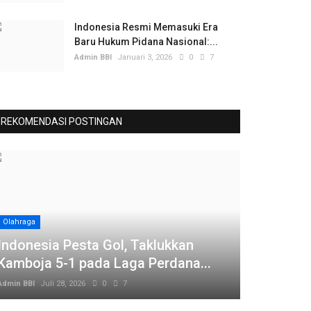
Indonesia Resmi Memasuki Era
Baru Hukum Pidana Nasional:...
Admin BBI
Januari 3, 2026
0
7
REKOMENDASI POSTINGAN
Olahraga
Indonesia Pesta Gol, Taklukkan
Kamboja 5-1 pada Laga Perdana...
Admin BBI
Juli 28, 2026
0
7