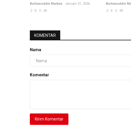
Burhanuddin Marbas
Januari 21, 2026
Burhanuddin M
0
35
0
39
KOMENTAR
Nama
Komentar
Kirim Komentar