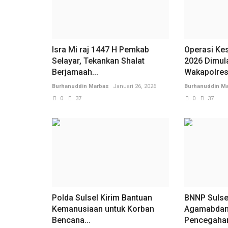
Isra Mi raj 1447 H Pemkab
Operasi Ke
Selayar, Tekankan Shalat
2026 Dimulai
Berjamaah...
Wakapolres.
Burhanuddin Marbas
Januari 26, 2026
Burhanuddin M
0
37
0
37
Polda Sulsel Kirim Bantuan
BNNP Sulse
Kemanusiaan untuk Korban
Agamabdan
Bencana...
Pencegahan