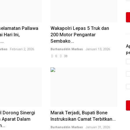
selamatan Pallawa
Wakapolri Lepas 5 Truk dan
 Hari Ini,
200 Motor Pengantar
..
Sembako...
A
arbas
Februari 2, 2026
Burhanuddin Marbas
Januari 13, 2026
p
0
38
l Dorong Sinergi
Marak Terjadi, Bupati Bone
 Aparat Dalam
Instruksikan Camat Terbitkan...
...
Burhanuddin Marbas
Januari 31, 2026