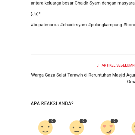
antara keluarga besar Chaidir Syam dengan masyara
(Ju)*
Olahraga
#bupatimaros #chaidirsyam #pulangkampung #bon
ARTIKEL SEBELUMN
Warga Gaza Salat Tarawih di Reruntuhan Masjid Agu
Oma
Raih Medali di SEA Games Thai
Prajurit Yonbekpal 2...
APA REAKSI ANDA?
Burhanuddin Marbas
Januari 9, 2026
0
42
0
0
0