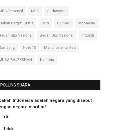
MBG Terpencil
MBG
Sudaryono
Makan Bergizi Gratis
BGN
BKPRMI
Indonesia
Badan Gizi Nasiona
Badan Gizi Nasional
Industri
Samsung
Note 10
Manchester United
MUSA RAJEKSHAH
Kampus
POLLING SUARA
pakah Indoneisa adalah negara yang disebut
engan negara maritim?
Ya
Tidak