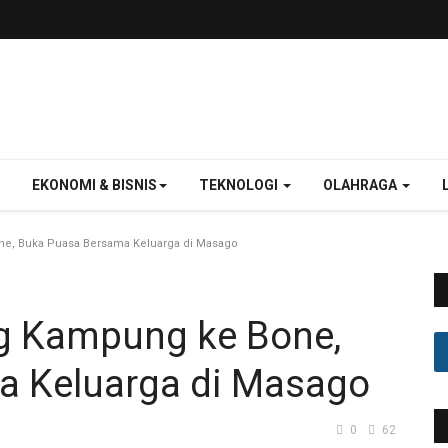
EKONOMI & BISNIS
TEKNOLOGI
OLAHRAGA
e, Buka Puasa Bersama Keluarga di Masago
g Kampung ke Bone,
a Keluarga di Masago
0
62