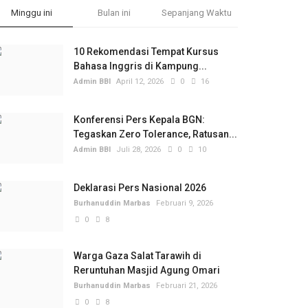
Minggu ini
Bulan ini
Sepanjang Waktu
10 Rekomendasi Tempat Kursus
Bahasa Inggris di Kampung...
Admin BBI
April 12, 2026
0
16
Konferensi Pers Kepala BGN:
Tegaskan Zero Tolerance, Ratusan...
Admin BBI
Juli 28, 2026
0
10
Deklarasi Pers Nasional 2026
Burhanuddin Marbas
Februari 9, 2026
0
8
Warga Gaza Salat Tarawih di
Reruntuhan Masjid Agung Omari
Burhanuddin Marbas
Februari 21, 2026
0
8