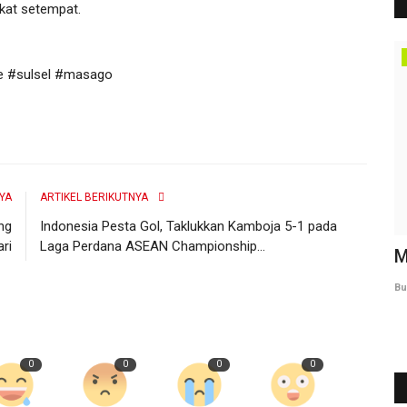
kat setempat.
Ekonomi & Bisnis
e #sulsel #masago
YA
ARTIKEL BERIKUTNYA
ng
Indonesia Pesta Gol, Taklukkan Kamboja 5-1 pada
ri
Laga Perdana ASEAN Championship...
land,
Kapolda Sulsel Bersama Gubernur
M
Tinjau Harga Bahan Pokok...
Bu
Burhanuddin Marbas
Februari 20, 2026
0
58
0
0
0
0