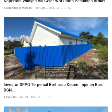
Kopertais Wilayah VIII Gelar Workshop Penulisan Artikel...
Burhanuddin Marbas
Februari 9, 2026
0
50
Investor SPPG Terpencil Berharap Kepemimpinan Baru
BGN...
Admin BBI
Juli 24, 2026
0
13