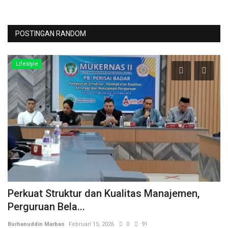
POSTINGAN RANDOM
Lifestyle
Perkuat Struktur dan Kualitas Manajemen,
A
Perguruan Bela...
P
Burhanuddin Marbas
Februari 15, 2026
0
91
Bu