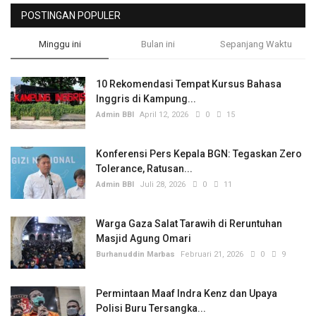
POSTINGAN POPULER
Minggu ini
Bulan ini
Sepanjang Waktu
10 Rekomendasi Tempat Kursus Bahasa
Inggris di Kampung...
Admin BBI
April 12, 2026
0
15
Konferensi Pers Kepala BGN: Tegaskan Zero
Tolerance, Ratusan...
Admin BBI
Juli 28, 2026
0
11
Warga Gaza Salat Tarawih di Reruntuhan
Masjid Agung Omari
Burhanuddin Marbas
Februari 21, 2026
0
9
Permintaan Maaf Indra Kenz dan Upaya
Polisi Buru Tersangka...