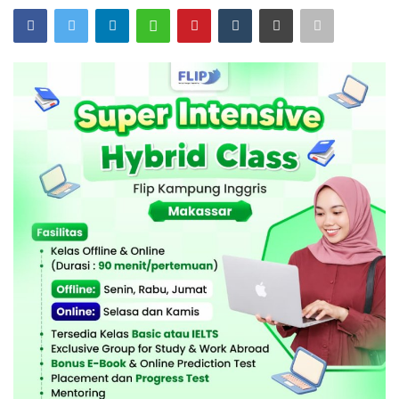
Olahraga
Lifestyle
Olahraga
Pendidikan
Hiburan
Opini
Foto & Video
Berita Daerah