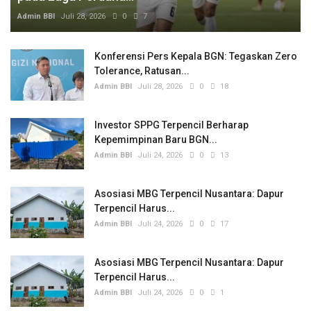
Admin BBI
Juli 28, 2026
0
7
Konferensi Pers Kepala BGN: Tegaskan Zero
Tolerance, Ratusan...
Admin BBI
Juli 28, 2026
0
18
Investor SPPG Terpencil Berharap
Kepemimpinan Baru BGN...
Admin BBI
Juli 24, 2026
0
13
Asosiasi MBG Terpencil Nusantara: Dapur
Terpencil Harus...
Admin BBI
Juli 24, 2026
0
17
Asosiasi MBG Terpencil Nusantara: Dapur
Terpencil Harus...
Admin BBI
Juli 24, 2026
0
1