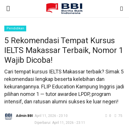
Pendidikan
Gabung
Daftar
5 Rekomendasi Tempat Kursus
IELTS Makassar Terbaik, Nomor 1
Beranda
Wajib Dicoba!
Nasional
Cari tempat kursus IELTS Makassar terbaik? Simak 5
rekomendasi lengkap beserta kelebihan dan
Kontak
kekurangannya. FLIP Education Kampung Inggris jadi
pilihan nomor 1 — tutor awardee LPDP, program
Internasional
intensif, dan ratusan alumni sukses ke luar negeri!
Ekonomi & Bisnis
Admin BBI
April 11, 2026 - 23:10
0
75
Diperbarui: April 11, 2026 - 23:11
Teknologi