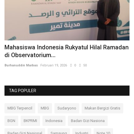
s
Mahasiswa Indonesia Rukyatul Hilal Ramadan
H
di Observatorium...
H
Burhanuddin Marbas
Februari 19, 2026
0
50
Bu
TAG POPULER
MBG Terpencil
MBG
Sudaryono
Makan Bergizi Gratis
BGN
BKPRMI
Indonesia
Badan Gizi Nasiona
Badan Gizi Nasional
Samsung
Industri
Note 10