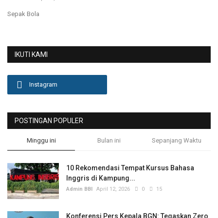
Sepak Bola
Olahraga
Lifestyle
IKUTI KAMI
Olahraga
Instagram
Pendidikan
Hiburan
POSTINGAN POPULER
Minggu ini
Bulan ini
Sepanjang Waktu
Opini
Foto & Video
10 Rekomendasi Tempat Kursus Bahasa
Inggris di Kampung...
Admin BBI
April 12, 2026
0
15
Berita Daerah
Konferensi Pers Kepala BGN: Tegaskan Zero