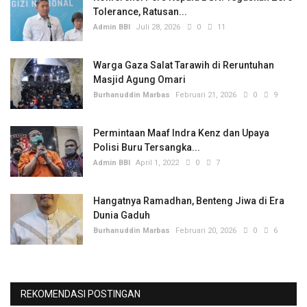
Tolerance, Ratusan...
Admin BBI
Juli 28, 2026
0
11
Warga Gaza Salat Tarawih di Reruntuhan
Masjid Agung Omari
Burhanuddin Marbas
Februari 21, 2026
0
9
Permintaan Maaf Indra Kenz dan Upaya
Polisi Buru Tersangka...
Admin BBI
April 1, 2022
0
7
Hangatnya Ramadhan, Benteng Jiwa di Era
Dunia Gaduh
Burhanuddin Marbas
Februari 20, 2026
0
6
REKOMENDASI POSTINGAN