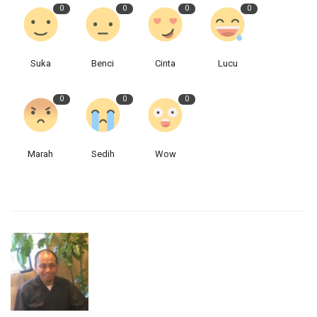
0
0
0
0
Suka
Benci
Cinta
Lucu
0
0
0
Marah
Sedih
Wow