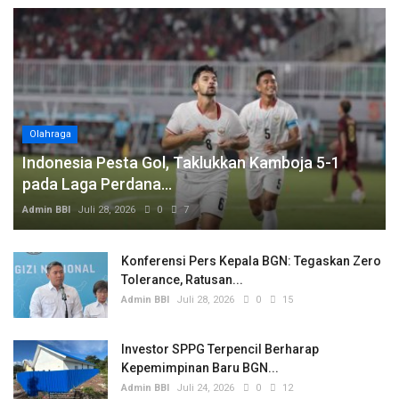
Olahraga
Indonesia Pesta Gol, Taklukkan Kamboja 5-1
pada Laga Perdana...
Admin BBI
Juli 28, 2026
0
7
Konferensi Pers Kepala BGN: Tegaskan Zero
Tolerance, Ratusan...
Admin BBI
Juli 28, 2026
0
15
Investor SPPG Terpencil Berharap
Kepemimpinan Baru BGN...
Admin BBI
Juli 24, 2026
0
12