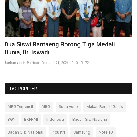
Dua Siswi Bantaeng Borong Tiga Medali
K
Dunia, Dr. Iswadi...
K
Burhanuddin Marbas
Februari 21, 2026
0
72
Bu
TAG POPULER
MBG Terpencil
MBG
Sudaryono
Makan Bergizi Gratis
BGN
BKPRMI
Indonesia
Badan Gizi Nasiona
Badan Gizi Nasional
Industri
Samsung
Note 10