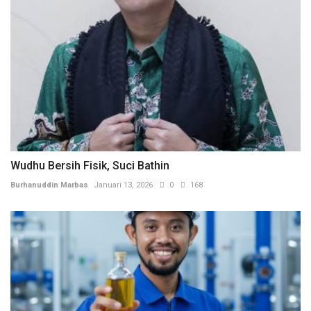
Wudhu Bersih Fisik, Suci Bathin
Burhanuddin Marbas
Januari 13, 2026
0
168