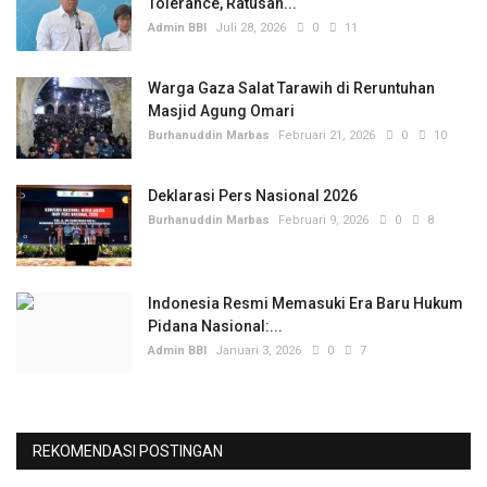
Tolerance, Ratusan...
Admin BBI
Juli 28, 2026
0
11
Warga Gaza Salat Tarawih di Reruntuhan
Masjid Agung Omari
Burhanuddin Marbas
Februari 21, 2026
0
10
Deklarasi Pers Nasional 2026
Burhanuddin Marbas
Februari 9, 2026
0
8
Indonesia Resmi Memasuki Era Baru Hukum
Pidana Nasional:...
Admin BBI
Januari 3, 2026
0
7
REKOMENDASI POSTINGAN