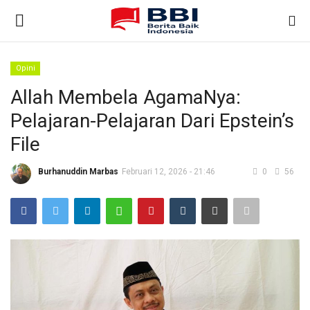
Opini
Gabung
Daftar
Allah Membela AgamaNya:
Pelajaran-Pelajaran Dari Epstein’s
Beranda
File
Nasional
Burhanuddin Marbas
Februari 12, 2026 - 21:46
0
56
Kontak
Internasional
Ekonomi & Bisnis
Teknologi