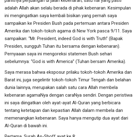
pahitnya perjuangan di jalan kebenaran, satu hal yang pasti
adalah Allah akan selalu berada di pihak kebenaran. Kesimpulan
ini mengingatkan saya kembali bisikan yang pernah saya
sampaikan ke Presiden Bush pada pertemuan antara Presiden
Amerika dan tokoh-tokoh agama di New York pasca 9/11. Saya
sampaikan: “Mr. President, indeed God is with Truth” (Bapak
Presiden, sungguh Tuhan itu bersama dengan kebenaran).
Pernyaaan saya ini mengoreksi statemen Bush sehari
sebelumnya: “God is with America” (Tuhan bersam Amerika).
Saya merasa bahwa eksposur prilaku tokoh-tokoh Amerika dan
Barat ini, juga segelintir tokoh-tokoh Timur Tengah dan belahan
dunia lainnya, merupakan salah satu cara Allah membela
kebenaran agamaNya dengan caraNya sendiri. Dengan peristiwa
ini saya diingatkan oleh ayat-ayat Al-Quran yang berbicara
tentang ketetapan dan kepastian Allah dalam membela dan
memenangkan kebenaran. Saya hanya mengutip dua ayat dari
Al-Quran di bawah ini.
Pertama, Surah As-Shoff ayat ke 8: