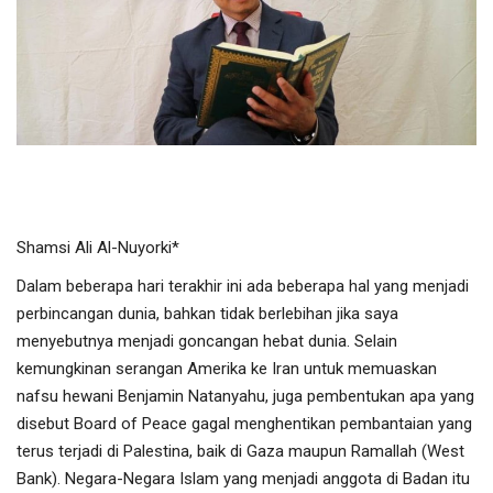
Olahraga
Lifestyle
Olahraga
Pendidikan
Shamsi Ali Al-Nuyorki*
Hiburan
Dalam beberapa hari terakhir ini ada beberapa hal yang menjadi
perbincangan dunia, bahkan tidak berlebihan jika saya
Opini
menyebutnya menjadi goncangan hebat dunia. Selain
kemungkinan serangan Amerika ke Iran untuk memuaskan
Foto & Video
nafsu hewani Benjamin Natanyahu, juga pembentukan apa yang
disebut Board of Peace gagal menghentikan pembantaian yang
Berita Daerah
terus terjadi di Palestina, baik di Gaza maupun Ramallah (West
Bank). Negara-Negara Islam yang menjadi anggota di Badan itu