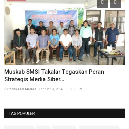
Muskab SMSI Takalar Tegaskan Peran
W
Strategis Media Siber...
I
Burhanuddin Marbas
Februari 4, 2026
0
69
Bu
TAG POPULER