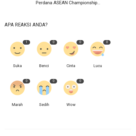
Perdana ASEAN Championship...
APA REAKSI ANDA?
1
0
0
0
Suka
Benci
Cinta
Lucu
0
0
0
Marah
Sedih
Wow