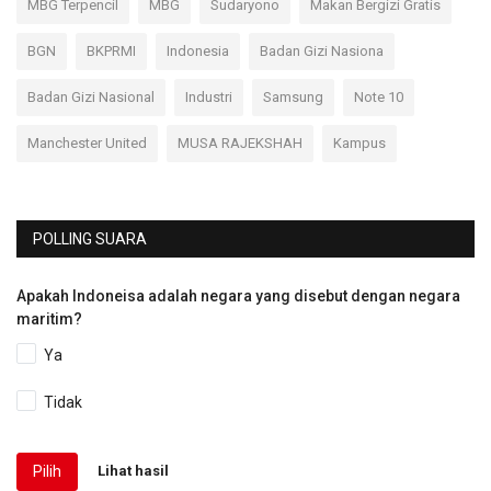
MBG Terpencil
MBG
Sudaryono
Makan Bergizi Gratis
BGN
BKPRMI
Indonesia
Badan Gizi Nasiona
Badan Gizi Nasional
Industri
Samsung
Note 10
Manchester United
MUSA RAJEKSHAH
Kampus
POLLING SUARA
Apakah Indoneisa adalah negara yang disebut dengan negara
maritim?
Ya
Tidak
Pilih
Lihat hasil