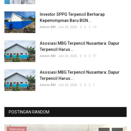
Investor SPPG Terpencil Berharap
Kepemimpinan Baru BGN...
Admin BBI
Juli 24, 2026
0
13
Asosiasi MBG Terpencil Nusantara: Dapur
Terpencil Harus...
Admin BBI
Juli 24, 2026
0
17
Asosiasi MBG Terpencil Nusantara: Dapur
Terpencil Harus...
Admin BBI
Juli 24, 2026
0
1
POSTINGAN RANDOM
Teknologi