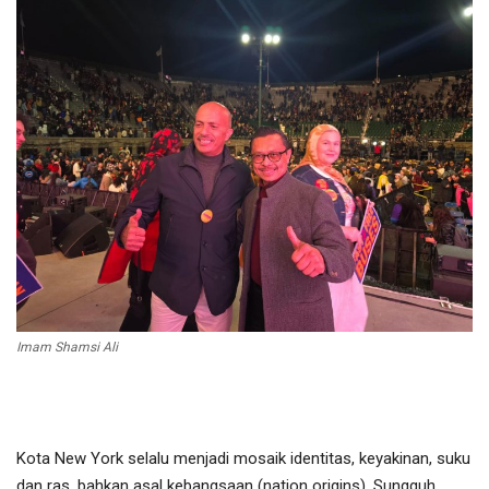
Olahraga
Lifestyle
Olahraga
Pendidikan
Hiburan
Opini
Imam Shamsi Ali
Foto & Video
Berita Daerah
Kota New York selalu menjadi mosaik identitas, keyakinan, suku
dan ras, bahkan asal kebangsaan (nation origins). Sungguh