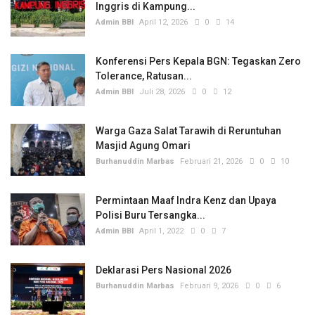
Inggris di Kampung...
Admin BBI
April 12, 2026
0
14
Konferensi Pers Kepala BGN: Tegaskan Zero
Tolerance, Ratusan...
Admin BBI
Juli 28, 2026
0
12
Warga Gaza Salat Tarawih di Reruntuhan
Masjid Agung Omari
Burhanuddin Marbas
Februari 21, 2026
0
10
Permintaan Maaf Indra Kenz dan Upaya
Polisi Buru Tersangka...
Admin BBI
April 1, 2022
0
7
Deklarasi Pers Nasional 2026
Burhanuddin Marbas
Februari 9, 2026
0
6