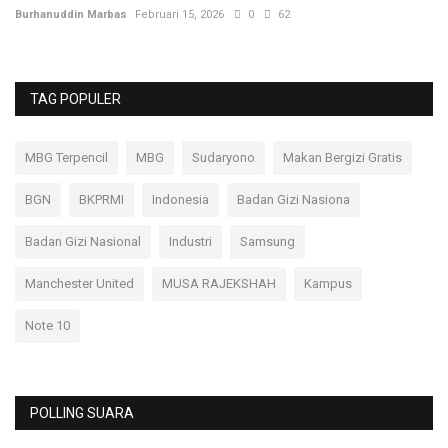
Burhanuddin Marbas
Februari 15, 2026
0
62
Bu
TAG POPULER
MBG Terpencil
MBG
Sudaryono
Makan Bergizi Gratis
BGN
BKPRMI
Indonesia
Badan Gizi Nasiona
Badan Gizi Nasional
Industri
Samsung
Manchester United
MUSA RAJEKSHAH
Kampus
Note 10
POLLING SUARA