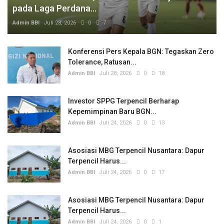
pada Laga Perdana...
Admin BBI
Juli 28, 2026
0
7
Konferensi Pers Kepala BGN: Tegaskan Zero
Tolerance, Ratusan...
Admin BBI
Juli 28, 2026
0
18
Investor SPPG Terpencil Berharap
Kepemimpinan Baru BGN...
Admin BBI
Juli 24, 2026
0
13
Asosiasi MBG Terpencil Nusantara: Dapur
Terpencil Harus...
Admin BBI
Juli 24, 2026
0
17
Asosiasi MBG Terpencil Nusantara: Dapur
Terpencil Harus...
Admin BBI
Juli 24, 2026
0
1