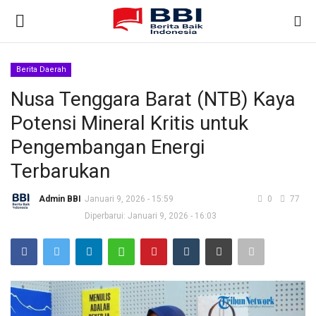
Berita Daerah
Gabung
Daftar
Nusa Tenggara Barat (NTB) Kaya
Potensi Mineral Kritis untuk
Beranda
Pengembangan Energi
Nasional
Terbarukan
Kontak
Admin BBI
Januari 9, 2026 - 15:59
0
77
Diperbarui: Januari 9, 2026 - 16:03
Internasional
Ekonomi & Bisnis
Teknologi