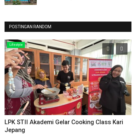
POSTINGAN RANDOM
Lifestyle
LPK STII Akademi Gelar Cooking Class Kari
D
Jepang
M