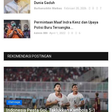
Dunia Gaduh
Burhanuddin Marbas
Februari 20, 2026
0
7
Permintaan Maaf Indra Kenz dan Upaya
Polisi Buru Tersangka...
Admin BBI
April 1, 2022
0
6
REKOMENDASI POSTINGAN
Olahraga
Indonesia Pesta Gol, Taklukkan Kamboja 5-1