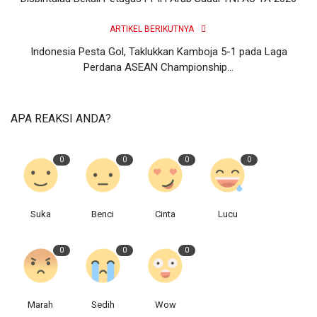
ARTIKEL BERIKUTNYA
Indonesia Pesta Gol, Taklukkan Kamboja 5-1 pada Laga
Perdana ASEAN Championship...
APA REAKSI ANDA?
0
0
0
0
Suka
Benci
Cinta
Lucu
0
0
0
Marah
Sedih
Wow