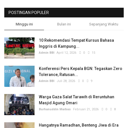
POSTINGAN POPULER
Minggu ini
Bulan ini
Sepanjang Waktu
10 Rekomendasi Tempat Kursus Bahasa
Inggris di Kampung...
Admin BBI
April 12, 2026
0
15
Konferensi Pers Kepala BGN: Tegaskan Zero
Tolerance, Ratusan...
Admin BBI
Juli 28, 2026
0
9
Warga Gaza Salat Tarawih di Reruntuhan
Masjid Agung Omari
Burhanuddin Marbas
Februari 21, 2026
0
8
Hangatnya Ramadhan, Benteng Jiwa di Era